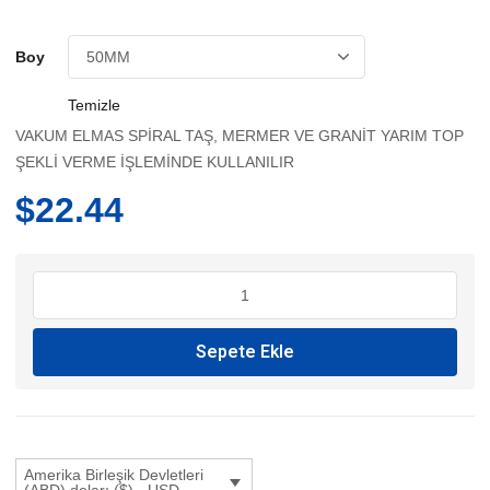
aralığı:
$16.83
Boy
-
Temizle
$22.44
VAKUM ELMAS SPİRAL TAŞ, MERMER VE GRANİT YARIM TOP
ŞEKLİ VERME İŞLEMİNDE KULLANILIR
$
22.44
VAKUM
TAŞLAMA
SPİRAL
Sepete Ekle
UCU
İÇBUKEY
adet
Amerika Birleşik Devletleri