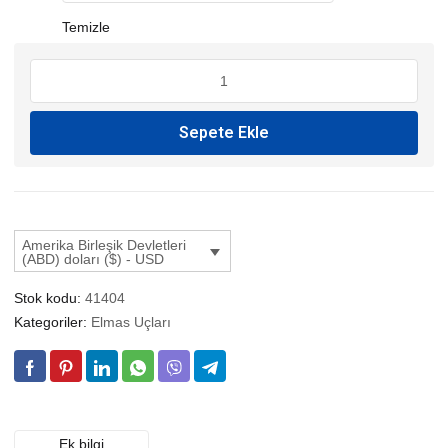
Temizle
VAKUM
CNC
UCU
Sepete Ekle
YAZI
adet
Amerika Birleşik Devletleri
(ABD) doları ($) - USD
Stok kodu:
41404
Kategoriler:
Elmas Uçları
Ek bilgi