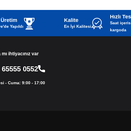
Hızlı Te
i Üretim
Kalite
48 Saat içer
e'de Yapıldı
En İyi Kalitesi
kargoda
mı ihtiyacınız var?
0552 65555 86
si - Cuma: 9:00 - 17:00