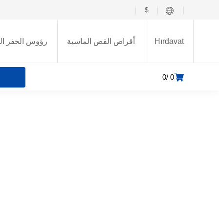
$
Hırdavat
أقراص القص الماسية
رؤوس الحفر ال
0
0