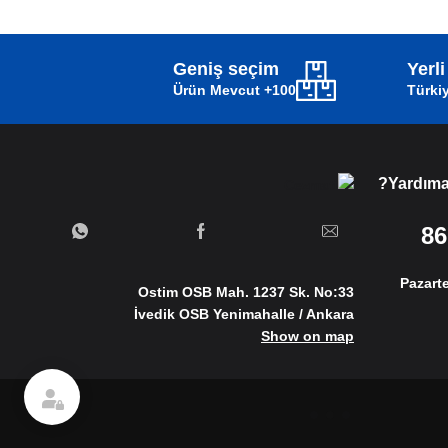
Geniş seçim
Yerl
100+ Ürün Mevcut
Türkiy
Yardıma 
Pazarte
Ostim OSB Mah. 1237 Sk. No:33
İvedik OSB Yenimahalle / Ankara
Show on map