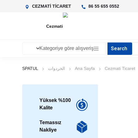
CEZMATİ TİCARET
0552 655 55 86
Kategoriye göre alışveriş
Cezmati Ticaret
Ana Sayfa
الخردوات
SPATUL
%100 Yüksek
Kalite
Temassız
Nakliye