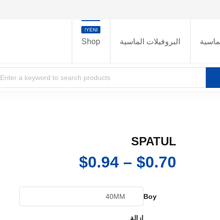
YENI!
ماسية
البروفيلات الماسية
Shop
SPATUL
نطاق
$
0.94
–
$
0.70
السعر:
من
Boy
إزالة