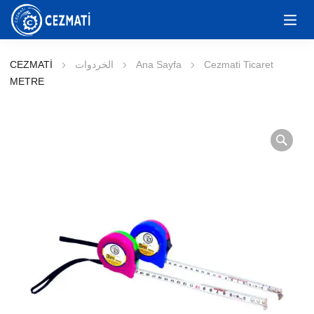
Cezmati Ticaret
Ana Sayfa
الخردوات
CEZMATİ
METRE