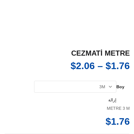
CEZMATİ METRE
نطاق
$
2.06
–
$
1.76
السعر:
من
Boy
إزالة
خلال
METRE 3 M
$
1.76