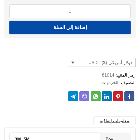
كمية
CEZMATİ
METRE
إضافة إلى السلة
دولار أمريكي ($) - USD
رمز المنتج:
81014
التصنيف:
الخردوات
معلومات إضافية
3M, 5M
Boy