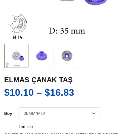
ELMAS ÇANAK TAŞ
Fiyat
$
10.10
–
$
16.83
aralığı:
$10.10
Boy
-
Temizle
$16.83