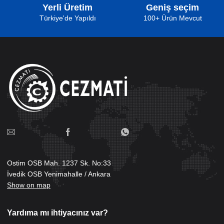
Yerli Üretim
Geniş seçim
Türkiye'de Yapıldı
100+ Ürün Mevcut
Ostim OSB Mah. 1237 Sk. No:33
İvedik OSB Yenimahalle / Ankara
Show on map
Yardıma mı ihtiyacınız var?