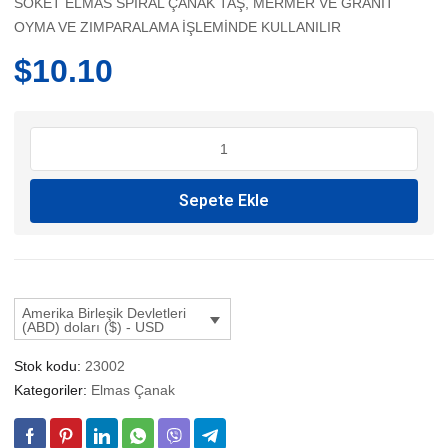
SÖKET ELMAS SPİRAL ÇANAK TAŞ, MERMER VE GRANİT
OYMA VE ZIMPARALAMA İŞLEMİNDE KULLANILIR
$
10.10
ELMAS
ÇANAK
TAŞ
Sepete Ekle
adet
Amerika Birleşik Devletleri
(ABD) doları ($) - USD
Stok kodu:
23002
Kategoriler:
Elmas Çanak