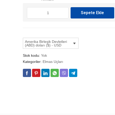
$16.42
ELEKTROLİZE
Sepete Ekle
CNC
UCU
KÜRESEL
adet
Amerika Birleşik Devletleri
(ABD) doları ($) - USD
Stok kodu:
Yok
Kategoriler:
Elmas Uçları