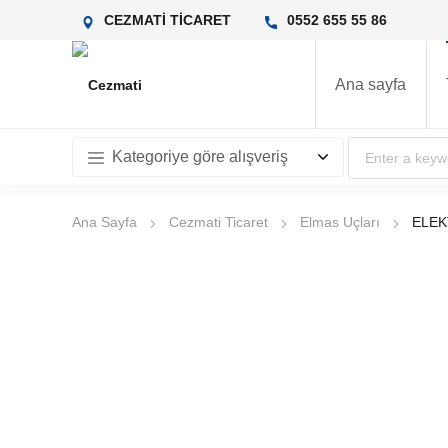
CEZMATİ TİCARET
0552 655 55 86
Ana sayfa
Kategoriye göre alışveriş
Ana Sayfa
Cezmati Ticaret
Elmas Uçları
ELEK