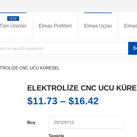
YENI!
Tüm Ürünler
Elmas Profilleri
Elmas Uçları
Elmas
TROLİZE CNC UCU KÜRESEL
ELEKTROLİZE CNC UCU KÜR
Fiyat
$
11.73
–
$
16.42
aralığı:
$11.73
Boy
-
Temizle