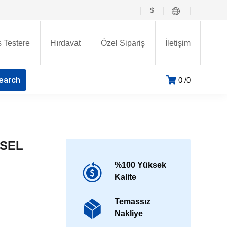
$
 Testere
Hırdavat
Özel Sipariş
İletişim
0
0
ESEL
%100 Yüksek
Kalite
Temassız
Nakliye