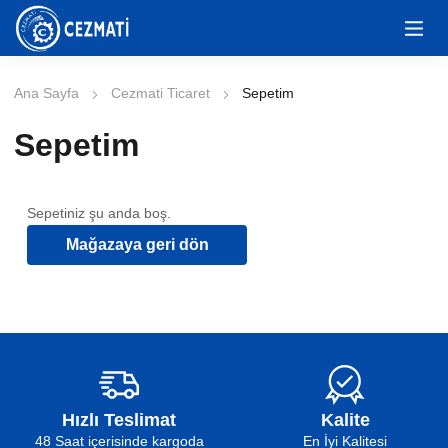
Ana Sayfa
Cezmati Ticaret
Sepetim
Sepetim
Sepetiniz şu anda boş.
Mağazaya geri dön
Hızlı Teslimat
Kalite
48 Saat içerisinde kargoda
En İyi Kalitesi