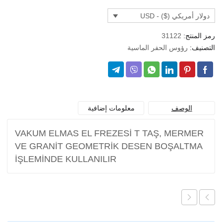
دولار أمريكي ($) - USD
رمز المنتج:
31122
التصنيف:
رؤوس الحفر الماسية
الوصف
معلومات إضافية
VAKUM ELMAS EL FREZESİ T TAŞ, MERMER
VE GRANİT GEOMETRİK DESEN BOŞALTMA
İŞLEMİNDE KULLANILIR