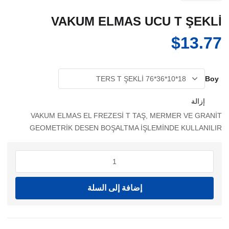
VAKUM ELMAS UCU T ŞEKLİ
$
13.77
Boy
إزالة
VAKUM ELMAS EL FREZESİ T TAŞ, MERMER VE GRANİT
GEOMETRİK DESEN BOŞALTMA İŞLEMİNDE KULLANILIR
كمية
VAKUM
ELMAS
إضافة إلى السلة
UCU
T
ŞEKLİ