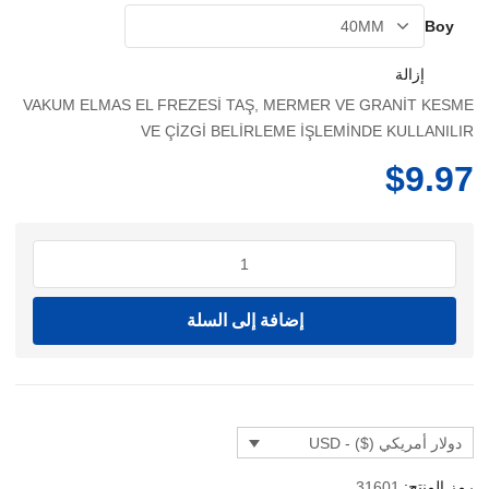
من
Boy
إزالة
خلال
VAKUM ELMAS EL FREZESİ TAŞ, MERMER VE GRANİT KESME
VE ÇİZGİ BELİRLEME İŞLEMİNDE KULLANILIR
$
9.97
كمية
VAKUM
ELMAS
إضافة إلى السلة
UCU
KESİCİ
دولار أمريكي ($) - USD
رمز المنتج:
31601