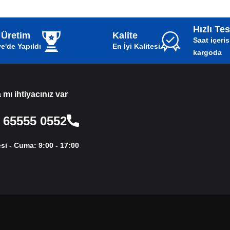
Hızlı Te
i Üretim
Kalite
48 Saat içer
e'de Yapıldı
En İyi Kalitesi
kargoda
mı ihtiyacınız var?
0552 65555 86
si - Cuma: 9:00 - 17:00