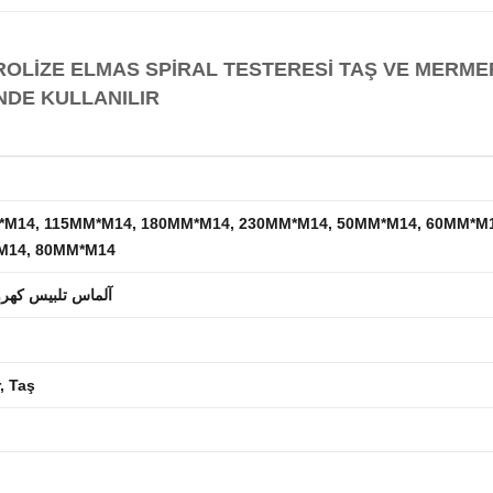
OLİZE ELMAS SPİRAL TESTERESİ TAŞ VE MERM
NDE KULLANILIR
M14, 115MM*M14, 180MM*M14, 230MM*M14, 50MM*M14, 60MM*M1
M14, 80MM*M14
آلماس تلبيس كهرو
, Taş