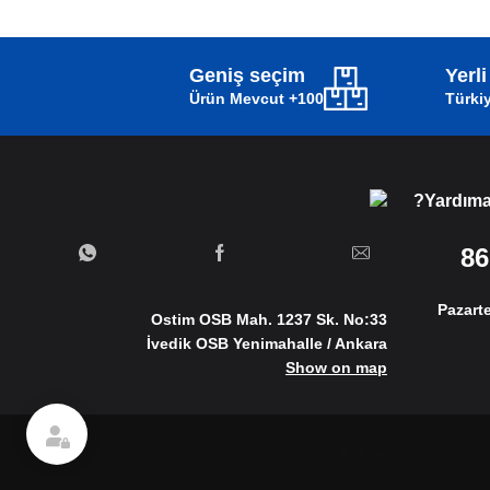
Geniş seçim
Yerl
100+ Ürün Mevcut
Türkiy
Yardıma 
Pazarte
Ostim OSB Mah. 1237 Sk. No:33
İvedik OSB Yenimahalle / Ankara
Show on map