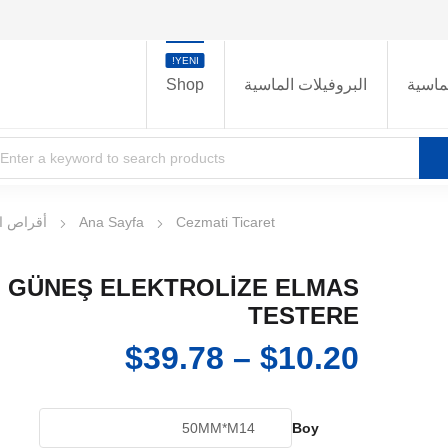
YENI!
ماسية
البروفيلات الماسية
Shop
Cezmati Ticaret
Ana Sayfa
أقراص ا
GÜNEŞ ELEKTROLİZE ELMAS
TESTERE
نطاق
$
39.78
–
$
10.20
السعر:
من
Boy