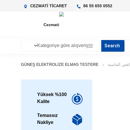
CEZMATİ TİCARET
0552 655 55 86
Kategoriye göre alışveriş
لقص الماسية
GÜNEŞ ELEKTROLİZE ELMAS TESTERE
%100 Yüksek
Kalite
Temassız
Nakliye