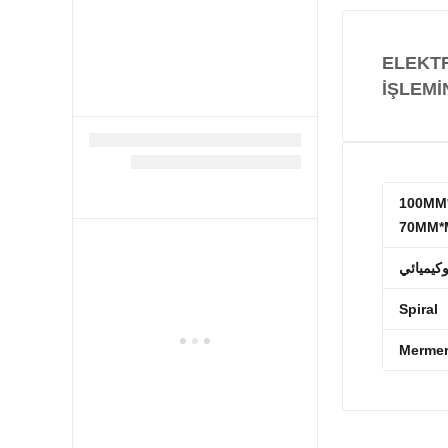
ELEKTR
İŞLEMİ
100MM*
70MM*
كيميائي
Spiral
Mermer