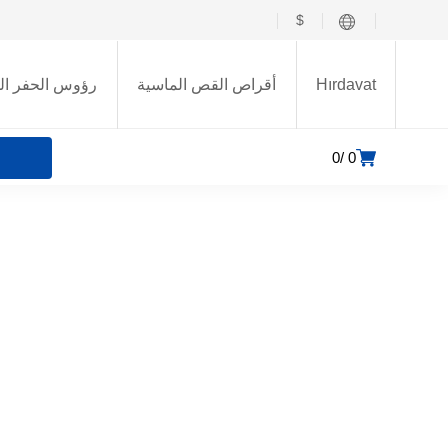
$
Hırdavat
أقراص القص الماسية
رؤوس الحفر ال
0
0